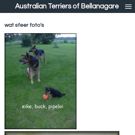
Australian Terriers of Bellanagare
Ga
direct
naar
wat sfeer foto's
de
hoofdinhoud